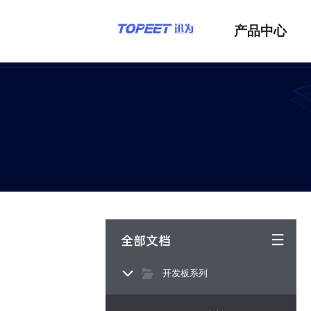
产品中心
开发板系列