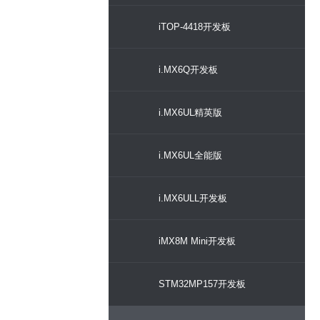
iTOP-4418开发板
i.MX6Q开发板
i.MX6UL精英版
i.MX6UL全能版
i.MX6ULL开发板
iMX8M Mini开发板
STM32MP157开发板