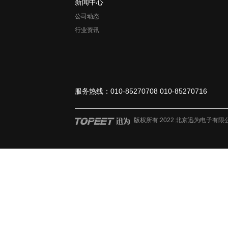
新闻中心
公司动态
行业资讯
服务热线：010-85270708 010-85270716
版权所有:2022 北京迅为电子有限公司 ?2