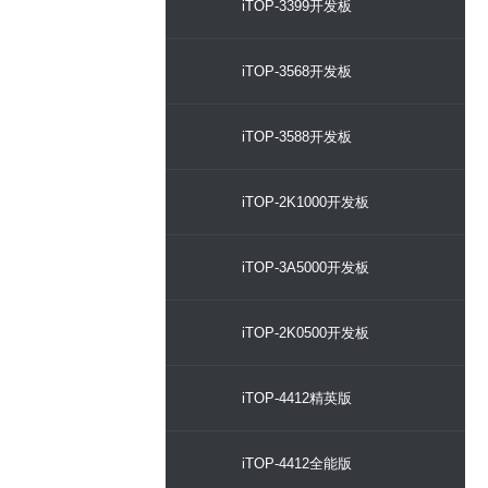
iTOP-3399开发板
iTOP-3568开发板
iTOP-3588开发板
iTOP-2K1000开发板
iTOP-3A5000开发板
iTOP-2K0500开发板
iTOP-4412精英版
iTOP-4412全能版